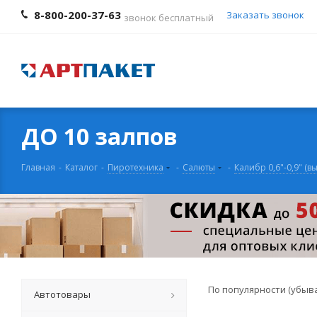
8-800-200-37-63
Заказать звонок
звонок бесплатный
ДО 10 залпов
Главная
-
Каталог
-
Пиротехника
-
Салюты
-
Калибр 0,6"-0,9" (в
По популярности (убыв
Автотовары