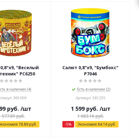
0,8"х9, "Веселый
Салют 0,8"х9, "Бумбокс"
техник" РС6250
Р7046
сть в наличии (4)
Есть в наличии (2)
ртикул: 991009
Артикул: 581255
99
руб.
/шт
1 599
руб.
/шт
1 577.89
руб.
1 683.16
руб.
Экономия
78.89
руб.
-
5
%
Экономия
84.16
руб.