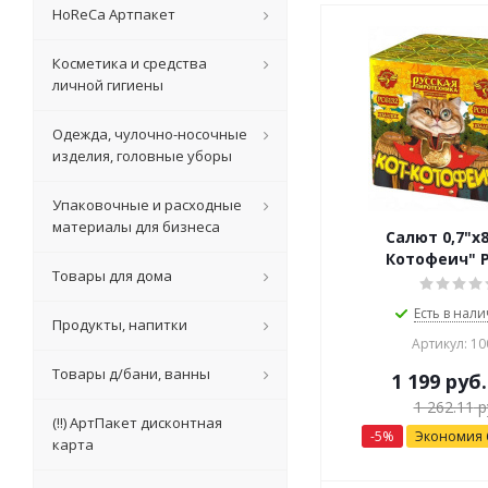
HoReCa Артпакет
Косметика и средства
личной гигиены
Одежда, чулочно-носочные
изделия, головные уборы
Упаковочные и расходные
материалы для бизнеса
Салют 0,7"х8
Котофеич" 
Товары для дома
Есть в нали
Продукты, напитки
Артикул: 10
Товары д/бани, ванны
1 199
руб.
1 262.11
р
(!!) АртПакет дисконтная
-
5
%
Экономия
карта