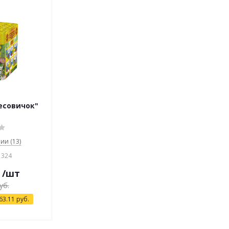
Лесовичок"
ии (13)
1324
/шт
уб.
63.11
руб.