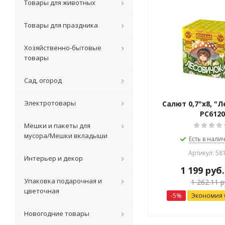
Товары для животных
Товары для праздника
Хозяйственно-бытовые
товары
Сад, огород
Электротовары
Салют 0,7"х8, "
РС6120
Мешки и пакеты для
мусора/Мешки вкладыши
Есть в налич
Артикул: 58
Интерьер и декор
1 199
руб.
Упаковка подарочная и
1 262.11
р
цветочная
-
5
%
Экономия
Новогодние товары