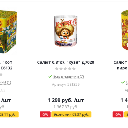
, "Кот
Салют 0,8"х7, "Кузя" Д7020
Салют 
РС6132
пиро
Есть в наличии (7)
чии (1)
Е
Артикул: 581359
053
А
/шт
1 299
руб.
/шт
1 4
уб.
1 367.37
руб.
63.11
руб.
-
5
%
Экономия
68.37
руб.
-
5
%