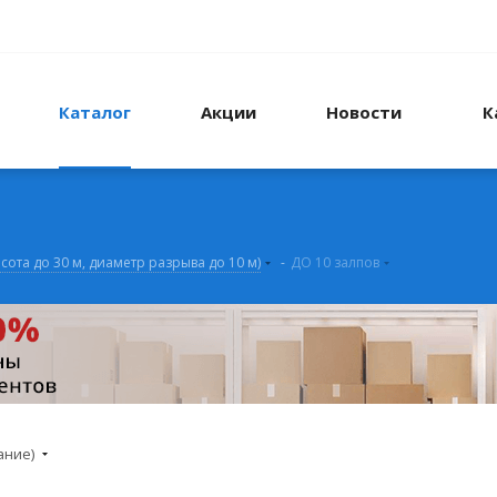
Каталог
Акции
Новости
К
ысота до 30 м, диаметр разрыва до 10 м)
-
ДО 10 залпов
ание)