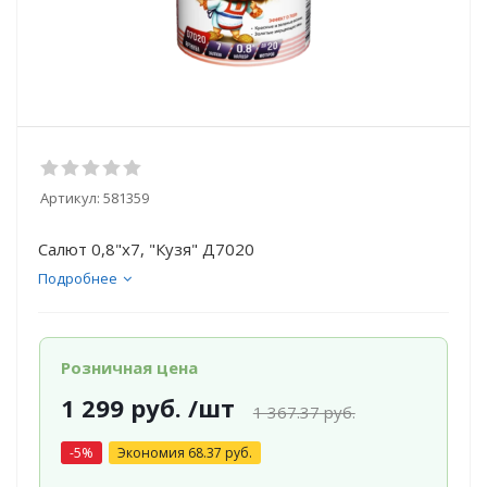
Артикул:
581359
Салют 0,8"х7, "Кузя" Д7020
Подробнее
Розничная цена
1 299
руб.
/шт
1 367.37
руб.
-
5
%
Экономия
68.37
руб.