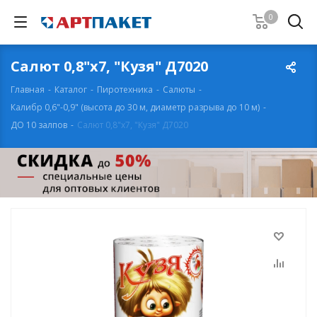
0
Салют 0,8"х7, "Кузя" Д7020
Главная
-
Каталог
-
Пиротехника
-
Салюты
-
Калибр 0,6"-0,9" (высота до 30 м, диаметр разрыва до 10 м)
-
ДО 10 залпов
-
Салют 0,8"х7, "Кузя" Д7020