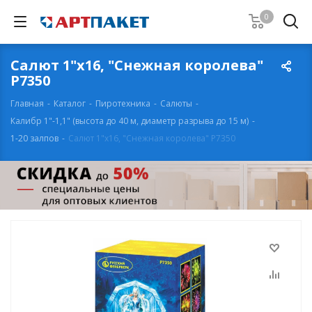
0
Салют 1"х16, "Снежная королева"
Р7350
Главная
-
Каталог
-
Пиротехника
-
Салюты
-
Калибр 1"-1,1" (высота до 40 м, диаметр разрыва до 15 м)
-
1-20 залпов
-
Салют 1"х16, "Снежная королева" Р7350