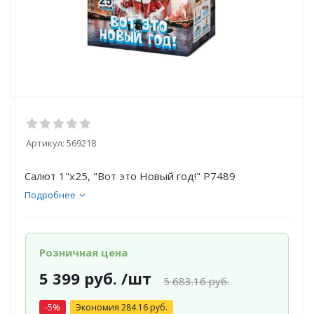
Артикул:
569218
Салют 1"х25, "Вот это Новый год!" Р7489
Подробнее
Розничная цена
5 399
руб.
/шт
5 683.16
руб.
-
5
%
Экономия
284.16
руб.