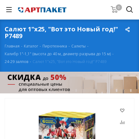
0
Салют 1"х25, "Вот это Новый год!"
Р7489
Главная
-
Каталог
-
Пиротехника
-
Салюты
-
Калибр 1"-1,1" (высота до 40 м, диаметр разрыва до 15 м)
-
24-29 залпов
-
Салют 1"х25, "Вот это Новый год!" Р7489