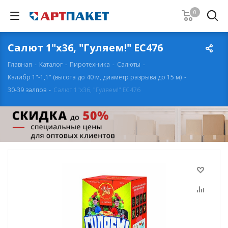
0
Салют 1"х36, "Гуляем!" ЕС476
Главная
-
Каталог
-
Пиротехника
-
Салюты
-
Калибр 1"-1,1" (высота до 40 м, диаметр разрыва до 15 м)
-
30-39 залпов
-
Салют 1"х36, "Гуляем!" ЕС476