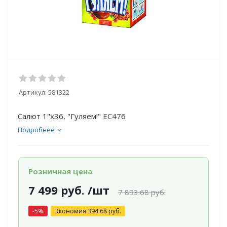
Артикул:
581322
Салют 1"х36, "Гуляем!" ЕС476
Подробнее
Розничная цена
7 499
руб.
/шт
7 893.68
руб.
-
5
%
Экономия
394.68
руб.