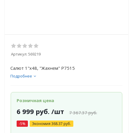
Артикул:
569219
Салют 1"х48, "Жахнем" Р7515
Подробнее
Розничная цена
6 999
руб.
/шт
7 367.37
руб.
-
5
%
Экономия
368.37
руб.