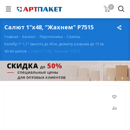
0
Салют 1"х48, "Жахнем" Р7515
Главная
-
Каталог
-
Пиротехника
-
Салюты
-
Калибр 1"-1,1" (высота до 40 м, диаметр разрыва до 15 м)
-
40-64 залпов
-
Салют 1"х48, "Жахнем" Р7515