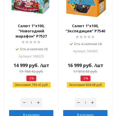
Салют 1"х100,
Салют 1"х100,
"Новогодний
"Экспедиция" Р7540
марафон" Р7537
Есть в наличии (4)
Есть в наличии (9)
Артикул: 569455
Артикул: 569220
14 999
руб.
/шт
16 999
руб.
/шт
15 788.42
руб.
17 893.68
руб.
-
5
%
-
5
%
Экономия
789.42
руб.
Экономия
894.68
руб.
В корзину
В корзину