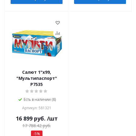
Салют 1"х99,
"Мультипаспорт"
Р7535
Есть в наличии (8)
Артикул: 581321
16 899
руб.
/шт
17 788.42
руб.
-
5
%