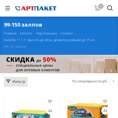
0
99-150 залпов
Главная
-
Каталог
-
Пиротехника
-
Салюты
-
Калибр 1"-1,1" (высота до 40 м, диаметр разрыва до 15 м)
-
99-150 залпов
По популярности (убывание)
Фильтр