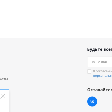
Будьте всег
Я согласен 
персональ
каты
Оставайтес