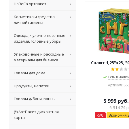
HoReCa Артпакет
Косметика и средства
личной гигиены
Одежда, чулочно-носочные
изделия, головные уборы
Упаковочные и расходные
материалы для бизнеса
Салют 1,25"х25, "
Товары для дома
Есть в налич
Артикул: 86
Продукты, напитки
Товары д/бани, ванны
5 999
руб.
6 314.74
р
(!!) АртПакет дисконтная
-
5
%
Экономия
карта