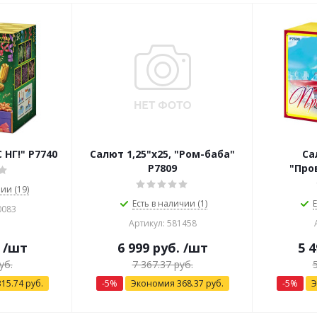
С НГ!" Р7740
Салют 1,25"х25, "Ром-баба"
Са
Р7809
"Про
ии (19)
Есть в наличии (1)
Е
0083
Артикул: 581458
/шт
6 999
руб.
/шт
5 4
уб.
7 367.37
руб.
315.74
руб.
-
5
%
Экономия
368.37
руб.
-
5
%
Э