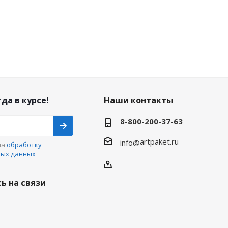
да в курсе!
Наши контакты
8-800-200-37-63
artpaket.ru
info@
на
обработку
ных данных
ь на связи