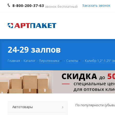
8-800-200-37-63
Заказать звонок
звонок бесплатный
24-29 залпов
Главная
-
Каталог
-
Пиротехника
-
Салюты
-
Калибр 1,2"-1,25" (
По популярности (убыв
Автотовары