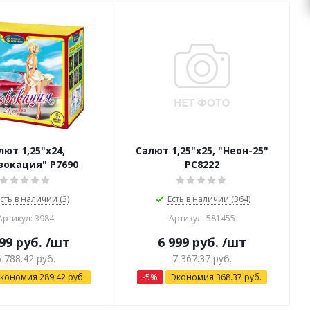
лют 1,25"х24,
Салют 1,25"х25, "Неон-25"
вокация" Р7690
РС8222
сть в наличии (3)
Есть в наличии (364)
Артикул: 3984
Артикул: 581455
99
руб.
/шт
6 999
руб.
/шт
5 788.42
руб.
7 367.37
руб.
кономия
289.42
руб.
-
5
%
Экономия
368.37
руб.