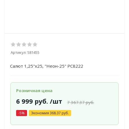
Артикул:
581455
Салют 1,25"х25, "Неон-25" РС8222
Розничная цена
6 999
руб.
/шт
7 367.37
руб.
-
5
%
Экономия
368.37
руб.