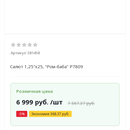
Артикул:
581458
Салют 1,25"х25, "Ром-баба" Р7809
Розничная цена
6 999
руб.
/шт
7 367.37
руб.
-
5
%
Экономия
368.37
руб.