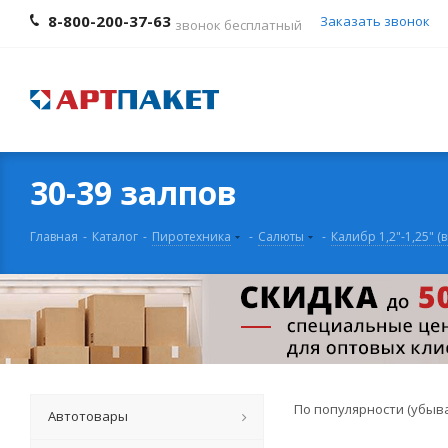
8-800-200-37-63
Заказать звонок
звонок бесплатный
30-39 залпов
Главная
-
Каталог
-
Пиротехника
-
Салюты
-
Калибр 1,2"-1,25" (
По популярности (убыв
Автотовары