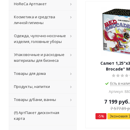
HoReCa Артпакет
Косметика и средства
личной гигиены
Одежда, чулочно-носочные
изделия, головные уборы
Упаковочные и расходные
материалы для бизнеса
Салют 1,25"х3
Brocade" М
Товары для дома
Есть в нали
Продукты, напитки
Артикул: 88
Товары д/бани, ванны
7 199
руб.
7 577.89
р
(!!) АртПакет дисконтная
-
5
%
Экономия
карта