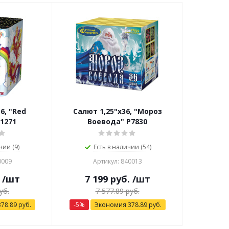
6, "Red
Салют 1,25"х36, "Мороз
1271
Воевода" Р7830
чии (9)
Есть в наличии (54)
0009
Артикул: 840013
/шт
7 199
руб.
/шт
уб.
7 577.89
руб.
378.89
руб.
-
5
%
Экономия
378.89
руб.