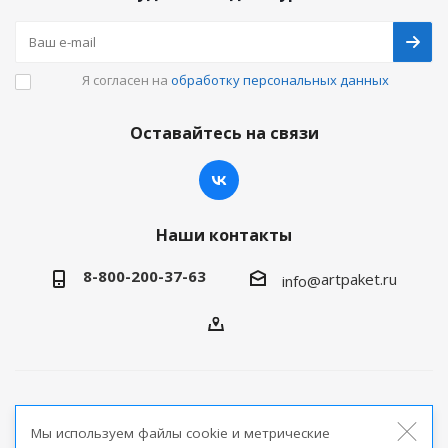
Я согласен на
обработку персональных данных
Оставайтесь на связи
Наши контакты
8-800-200-37-63
artpaket.ru
info@
2026 © Артпакет — интернет-магазин упаковочной
Мы используем файлы cookie и метрические
продукции