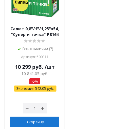
Салют 0,8"/1"/1,25"х54,
"Супер и точка" Р8164
Есть в наличии (7)
Артикул: 500311
10 299
руб.
/шт
10 841.05
руб.
-
5
%
Экономия
542.05
руб.
В корзину