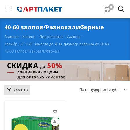
0
40-60 залпов/Разнокалиберные
Главная
-
Каталог
-
Пиротехника
-
Салюты
-
Калибр 1,2"-1,25" (высота до 45 м, диаметр разрыва до 20 м)
-
40-60 залпов/Разнокалиберные
По популярности (убывание)
Фильтр