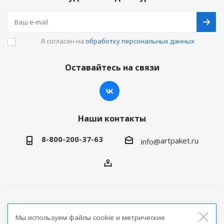
Я согласен на
обработку персональных данных
Оставайтесь на связи
Наши контакты
8-800-200-37-63
artpaket.ru
info@
2026 © Артпакет — интернет-магазин упаковочной
Мы используем файлы cookie и метрические
продукции