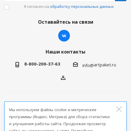
Я согласен на
обработку персональных данных
Оставайтесь на связи
Наши контакты
8-800-200-37-63
artpaket.ru
info@
2026 © Артпакет — интернет-магазин упаковочной
Мы используем файлы cookie и метрические
продукции
программы (Яндекс. Метрика) для сбора статистики
и улучшения работы сайта. Продолжая просмотр
Версия для печати
сайта, вы соглашаетесь с этим. Подробнее