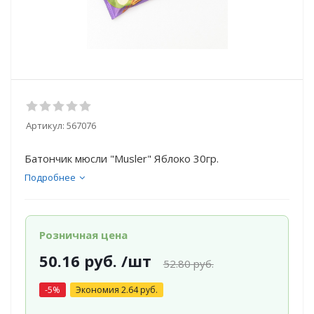
Артикул:
567076
Батончик мюсли "Musler" Яблоко 30гр.
Подробнее
Розничная цена
50.16
руб.
/шт
52.80
руб.
-
5
%
Экономия
2.64
руб.