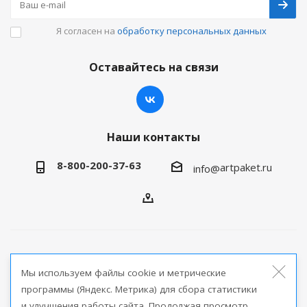
Я согласен на
обработку персональных данных
Оставайтесь на связи
Наши контакты
8-800-200-37-63
artpaket.ru
info@
2026 © Артпакет — интернет-магазин упаковочной
Мы используем файлы cookie и метрические
продукции
программы (Яндекс. Метрика) для сбора статистики
и улучшения работы сайта. Продолжая просмотр