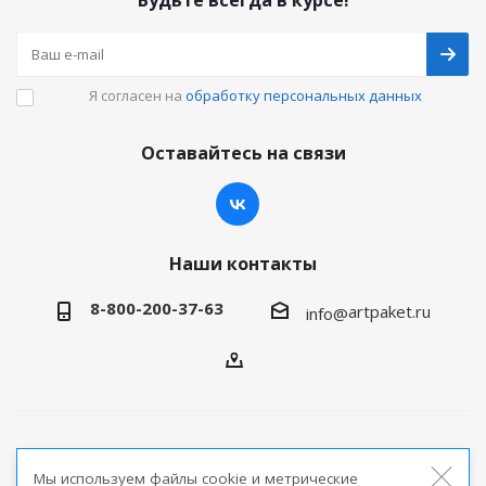
Будьте всегда в курсе!
Я согласен на
обработку персональных данных
Оставайтесь на связи
Наши контакты
8-800-200-37-63
artpaket.ru
info@
2026 © Артпакет — интернет-магазин упаковочной
Мы используем файлы cookie и метрические
продукции