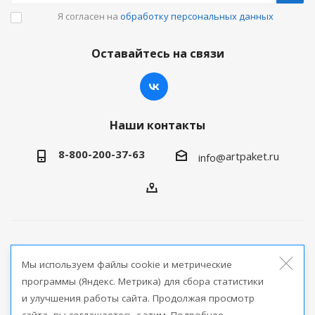
Я согласен на
обработку персональных данных
Оставайтесь на связи
Наши контакты
8-800-200-37-63
artpaket.ru
info@
2026 © Артпакет — интернет-магазин упаковочной
Мы используем файлы cookie и метрические
продукции
программы (Яндекс. Метрика) для сбора статистики
и улучшения работы сайта. Продолжая просмотр
Версия для печати