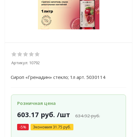
Артикул:
10792
Сироп «Гренадин» стекло; 1л арт. 5030114
Розничная цена
603.17
руб.
/шт
634.92
руб.
-
5
%
Экономия
31.75
руб.