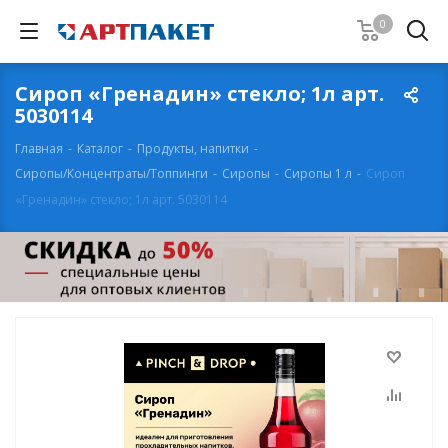
0
Сироп «Гренадин» стекло; 1л арт.
5030114
Главная
-
Каталог
-
Продукты, напитки
-
Сиропы/Концентраты/Топпинги
-
Сиропы
-
Сиропы 1 л
-
Сироп
«Гренадин» стекло; 1л арт. 5030114