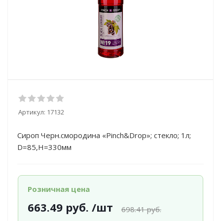
Артикул:
17132
Сироп Черн.смородина «Pinch&Drop»; стекло; 1л;
D=85,H=330мм
Розничная цена
663.49
руб.
/шт
698.41
руб.