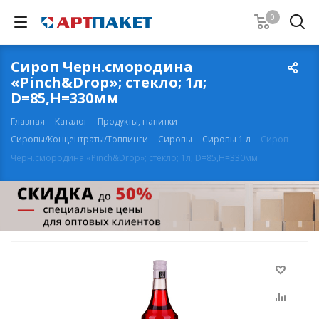
0
Сироп Черн.смородина
«Pinch&Drop»; стекло; 1л;
D=85,H=330мм
Главная
-
Каталог
-
Продукты, напитки
-
Сиропы/Концентраты/Топпинги
-
Сиропы
-
Сиропы 1 л
-
Сироп
Черн.смородина «Pinch&Drop»; стекло; 1л; D=85,H=330мм