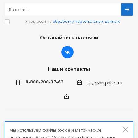
Я согласен на
обработку персональных данных
Оставайтесь на связи
Наши контакты
8-800-200-37-63
artpaket.ru
info@
2026 © Артпакет — интернет-магазин упаковочной
Мы используем файлы cookie и метрические
продукции
программы (Яндекс. Метрика) для сбора статистики