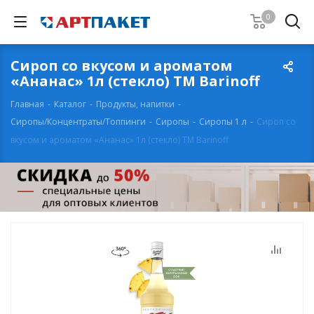
0
Сироп со вкусом и ароматом
«Ананас» 1л (стекло) ТМ Barinoff
Главная
-
Каталог
-
Продукты, напитки
-
Сиропы/Концентраты/Топпинги
-
Сиропы
-
Сиропы 1 л
-
Сироп со
вкусом и ароматом «Ананас» 1л (стекло) ТМ Barinoff