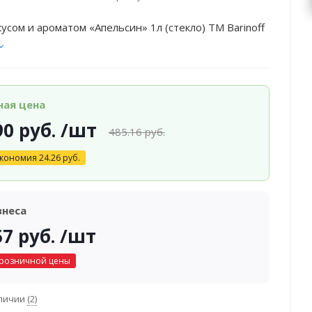
кусом и ароматом «Апельсин» 1л (стекло) ТМ Barinoff
ная цена
90
руб.
/шт
485.16
руб.
кономия
24.26
руб.
знеса
57
руб.
/шт
 розничной цены
аличии
(2)