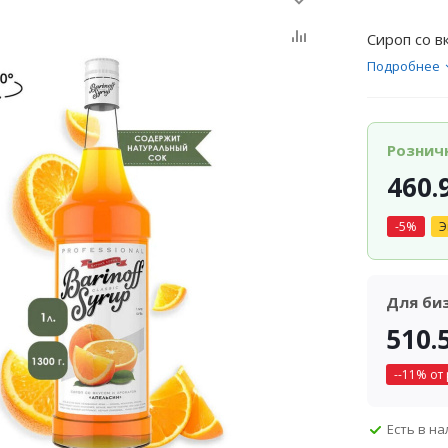
Сироп со в
Подробнее
Рознич
460.
-
5
%
Э
Для би
510.
-
-11
% от
Есть в н