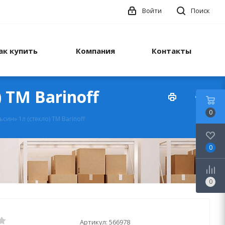
Войти
Поиск
ак купить
Компания
Контакты
 ТМ Barinoff
0
ин» 1л (стекло) ТМ Barinoff
0
0
Артикул:
566978