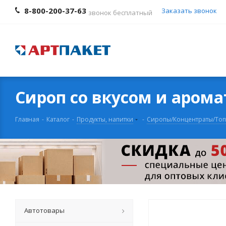
8-800-200-37-63
Заказать звонок
звонок бесплатный
Сироп со вкусом и арома
Главная
-
Каталог
-
Продукты, напитки
-
Сиропы/Концентраты/То
Автотовары