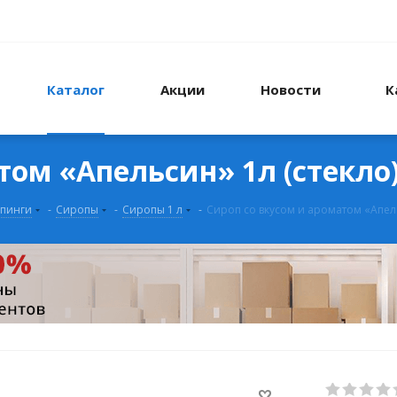
Каталог
Акции
Новости
К
том «Апельсин» 1л (стекло)
ппинги
-
Сиропы
-
Сиропы 1 л
-
Сироп со вкусом и ароматом «Апельс