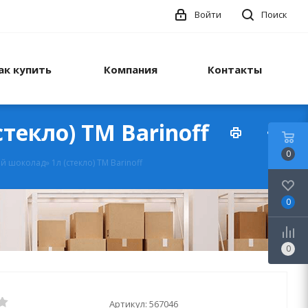
Войти
Поиск
ак купить
Компания
Контакты
текло) ТМ Barinoff
0
 шоколад» 1л (стекло) ТМ Barinoff
0
0
Артикул:
567046