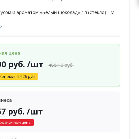
кусом и ароматом «Белый шоколад» 1л (стекло) ТМ
ная цена
90
руб.
/шт
485.16
руб.
кономия
24.26
руб.
знеса
57
руб.
/шт
 розничной цены