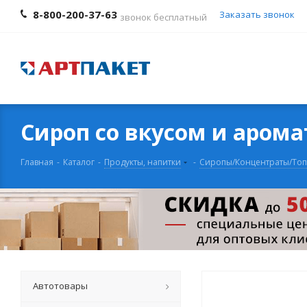
8-800-200-37-63
Заказать звонок
звонок бесплатный
Сироп со вкусом и арома
Главная
-
Каталог
-
Продукты, напитки
-
Сиропы/Концентраты/То
Автотовары