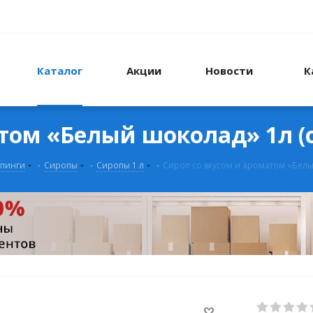
Каталог
Акции
Новости
К
том «Белый шоколад» 1л (с
ппинги
-
Сиропы
-
Сиропы 1 л
-
Сироп со вкусом и ароматом «Белый