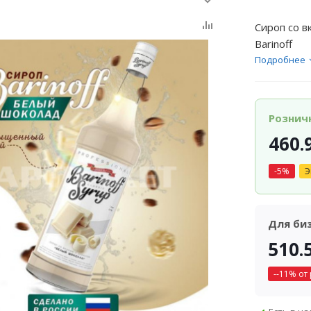
Сироп со в
Barinoff
Подробнее
Рознич
460.
-
5
%
Э
Для би
510.
-
-11
% от