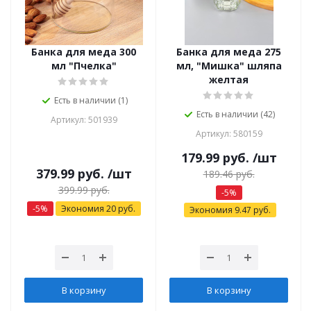
Банка для меда 300
Банка для меда 275
мл "Пчелка"
мл, "Мишка" шляпа
желтая
Есть в наличии (1)
Есть в наличии (42)
Артикул: 501939
Артикул: 580159
179.99
руб.
/шт
379.99
руб.
/шт
189.46
руб.
399.99
руб.
-
5
%
-
5
%
Экономия
20
руб.
Экономия
9.47
руб.
В корзину
В корзину