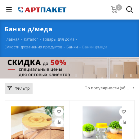
0
Банки д/меда
Главная
-
Каталог
-
Товары для дома
-
Емкости д/хранения продуктов
-
Банки
-
Банки д/меда
По популярности (убывание)
Фильтр