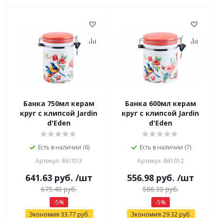
Банка 750мл керам
Банка 600мл керам
круг c клипсой Jardin
круг c клипсой Jardin
d'Eden
d'Eden
Есть в наличии (6)
Есть в наличии (7)
Артикул: 861013
Артикул: 861012
641.63
руб.
/шт
556.98
руб.
/шт
675.40
руб.
586.30
руб.
-
5
%
-
5
%
Экономия
33.77
руб.
Экономия
29.32
руб.