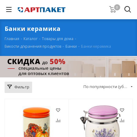
0
Банки керамика
Главная
-
Каталог
-
Товары для дома
-
Емкости д/хранения продуктов
-
Банки
-
Банки керамика
По популярности (убывание)
Фильтр