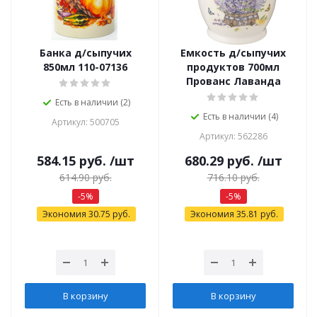
Банка д/сыпучих
Емкость д/сыпучих
850мл 110-07136
продуктов 700мл
Прованс Лаванда
Есть в наличии (2)
Есть в наличии (4)
Артикул: 500705
Артикул: 562286
584.15
руб.
/шт
680.29
руб.
/шт
614.90
руб.
716.10
руб.
-
5
%
-
5
%
Экономия
30.75
руб.
Экономия
35.81
руб.
В корзину
В корзину