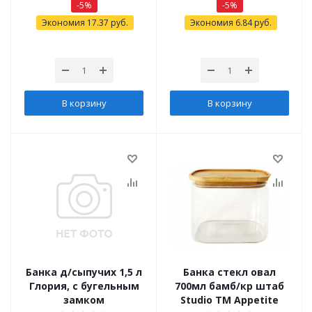
-
5
%
-
5
%
Экономия
17.37
руб.
Экономия
6.84
руб.
В корзину
В корзину
Банка д/сыпучих 1,5 л
Банка стекл овал
Глория, с бугельным
700мл бамб/кр штаб
замком
Studio TM Appetite