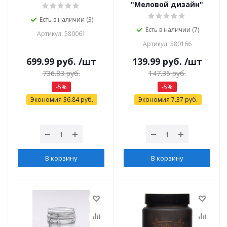
"Меловой дизайн"
Есть в наличии (3)
Есть в наличии (7)
Артикул: 580061
Артикул: 580166
699.99
руб.
/шт
139.99
руб.
/шт
736.83
руб.
147.36
руб.
-
5
%
-
5
%
Экономия
36.84
руб.
Экономия
7.37
руб.
В корзину
В корзину