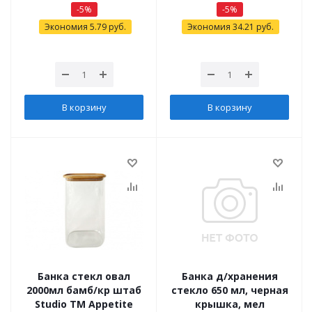
-
5
%
-
5
%
Экономия
5.79
руб.
Экономия
34.21
руб.
В корзину
В корзину
Банка стекл овал
Банка д/хранения
2000мл бамб/кр штаб
стекло 650 мл, черная
Studio TM Appetite
крышка, мел