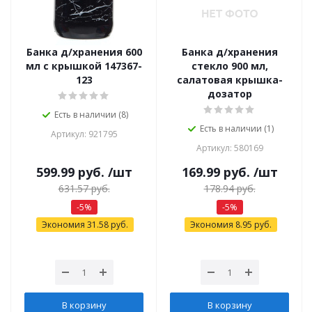
Банка д/хранения 600
Банка д/хранения
мл с крышкой 147367-
стекло 900 мл,
123
салатовая крышка-
дозатор
Есть в наличии (8)
Есть в наличии (1)
Артикул: 921795
Артикул: 580169
599.99
руб.
/шт
169.99
руб.
/шт
631.57
руб.
178.94
руб.
-
5
%
-
5
%
Экономия
31.58
руб.
Экономия
8.95
руб.
В корзину
В корзину