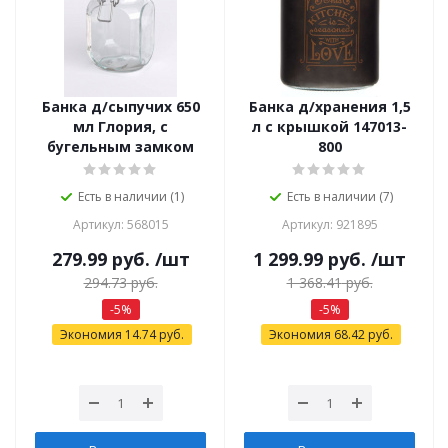
Банка д/сыпучих 650
Банка д/хранения 1,5
мл Глория, с
л с крышкой 147013-
бугельным замком
800
Есть в наличии (1)
Есть в наличии (7)
Артикул: 568015
Артикул: 921895
279.99
руб.
/шт
1 299.99
руб.
/шт
294.73
руб.
1 368.41
руб.
-
5
%
-
5
%
Экономия
14.74
руб.
Экономия
68.42
руб.