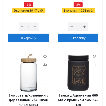
-
5
%
-
5
%
Экономия
39.47
руб.
Экономия
10.53
руб.
В корзину
В корзину
Емкость д/хранения с
Банка д/хранения 660
деревянной крышкой
мл с крышкой 146367-
1,13л 43593
120