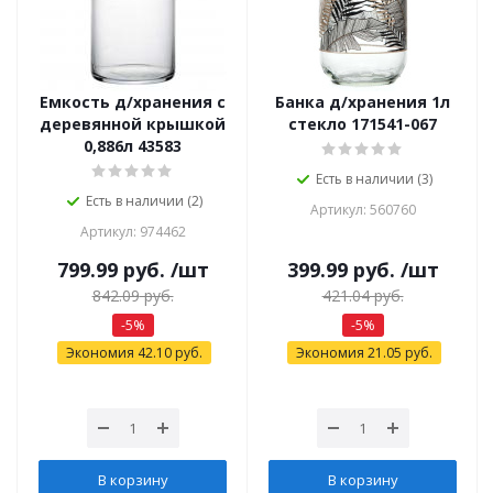
Емкость д/хранения с
Банка д/хранения 1л
деревянной крышкой
стекло 171541-067
0,886л 43583
Есть в наличии (3)
Есть в наличии (2)
Артикул: 560760
Артикул: 974462
799.99
руб.
/шт
399.99
руб.
/шт
842.09
руб.
421.04
руб.
-
5
%
-
5
%
Экономия
42.10
руб.
Экономия
21.05
руб.
В корзину
В корзину