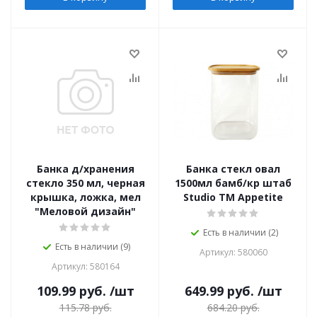
Банка д/хранения
Банка стекл овал
стекло 350 мл, черная
1500мл бамб/кр штаб
крышка, ложка, мел
Studio TM Appetite
"Меловой дизайн"
Есть в наличии (2)
Есть в наличии (9)
Артикул: 580060
Артикул: 580164
109.99
руб.
/шт
649.99
руб.
/шт
115.78
руб.
684.20
руб.