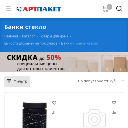
0
Банки стекло
Главная
-
Каталог
-
Товары для дома
-
Емкости д/хранения продуктов
-
Банки
-
Банки стекло
По популярности (убывание)
Фильтр