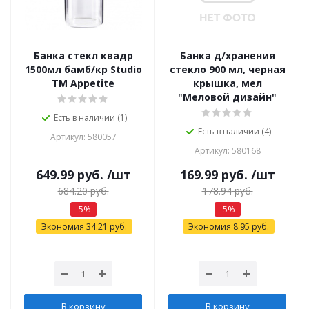
Банка стекл квадр
Банка д/хранения
1500мл бамб/кр Studio
стекло 900 мл, черная
TM Appetite
крышка, мел
"Меловой дизайн"
Есть в наличии (1)
Есть в наличии (4)
Артикул: 580057
Артикул: 580168
649.99
руб.
/шт
169.99
руб.
/шт
684.20
руб.
178.94
руб.
-
5
%
-
5
%
Экономия
34.21
руб.
Экономия
8.95
руб.
В корзину
В корзину