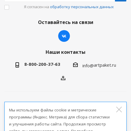
Я согласен на
обработку персональных данных
Оставайтесь на связи
Наши контакты
8-800-200-37-63
artpaket.ru
info@
2026 © Артпакет — интернет-магазин упаковочной
Мы используем файлы cookie и метрические
продукции
программы (Яндекс. Метрика) для сбора статистики
и улучшения работы сайта. Продолжая просмотр
Версия для печати