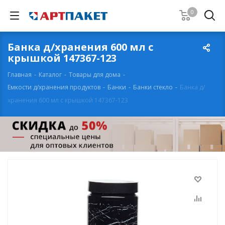
0
Банка д/хранения 600 мл с
крышкой 147367-123
Главная
-
Каталог
-
Товары для дома
-
Емкости д/хранения продуктов
-
Банки
-
Банки стекло
-
Банка д/
хранения 600 мл с крышкой 147367-123