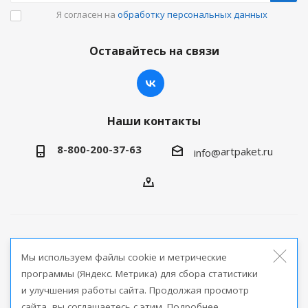
Я согласен на
обработку персональных данных
Оставайтесь на связи
Наши контакты
8-800-200-37-63
artpaket.ru
info@
2026 © Артпакет — интернет-магазин упаковочной
Мы используем файлы cookie и метрические
продукции
программы (Яндекс. Метрика) для сбора статистики
и улучшения работы сайта. Продолжая просмотр
Версия для печати
сайта, вы соглашаетесь с этим. Подробнее