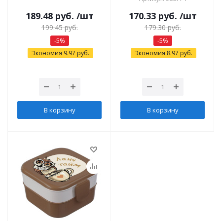
189.48
руб.
/шт
170.33
руб.
/шт
199.45
руб.
179.30
руб.
-
5
%
-
5
%
Экономия
9.97
руб.
Экономия
8.97
руб.
В корзину
В корзину