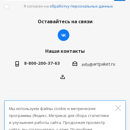
Я согласен на
обработку персональных данных
Оставайтесь на связи
Наши контакты
8-800-200-37-63
artpaket.ru
info@
2026 © Артпакет — интернет-магазин упаковочной
Мы используем файлы cookie и метрические
продукции
программы (Яндекс. Метрика) для сбора статистики
и улучшения работы сайта. Продолжая просмотр
Версия для печати
сайта, вы соглашаетесь с этим. Подробнее