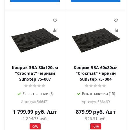
Коврик ЭВА 80х120см
Коврик ЭВА 60х80см
"Crocmat" черный
"Crocmat" черный
SunStep 75-007
SunStep 75-004
Есть в наличии (8)
Есть в наличии (15)
Артикул: 566471
Артикул: 566469
1 799.99
руб.
/шт
879.99
руб.
/шт
1 894.73
руб.
926.31
руб.
-
5
%
-
5
%