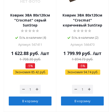
Коврик ЭВА 80х120см
Коврик ЭВА 80х120см
"Crocmat" серый
"Crocmat"
SunStep
коричневый SunStep
Есть в наличии (4)
Есть в наличии (2)
Артикул: 567411
Артикул: 566470
1 622.88
руб.
/шт
1 799.99
руб.
/шт
1 708.30
руб.
1 894.73
руб.
-
5
%
-
5
%
Экономия
85.42
руб.
Экономия
94.74
руб.
В корзину
В корзину