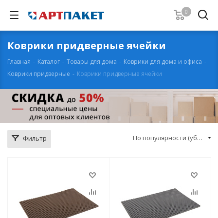
0
Коврики придверные ячейки
Главная
-
Каталог
-
Товары для дома
-
Коврики для дома и офиса
-
Коврики придверные
-
Коврики придверные ячейки
По популярности (убывание)
Фильтр