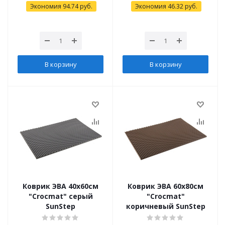
Экономия
94.74
руб.
Экономия
46.32
руб.
В корзину
В корзину
Коврик ЭВА 40х60см
Коврик ЭВА 60х80см
"Crocmat" серый
"Crocmat"
SunStep
коричневый SunStep