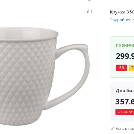
Кружка 35
Подробнее
Рознич
299.
-
5
%
Э
Для би
357.
-
-19
% от
Есть в н