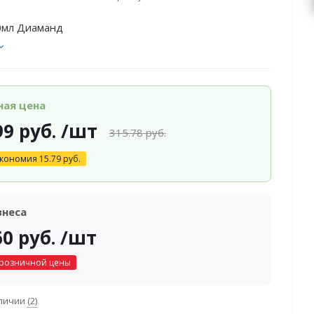
0мл Диаманд
ная цена
99
руб.
/шт
315.78
руб.
кономия
15.79
руб.
знеса
60
руб.
/шт
 розничной цены
аличии
(2)