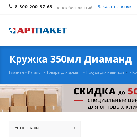
8-800-200-37-63
Заказать звонок
звонок бесплатный
Кружка 350мл Диаманд
Главная
-
Каталог
-
Товары для дома
-
Посуда для напитков
-
Кр
Автотовары