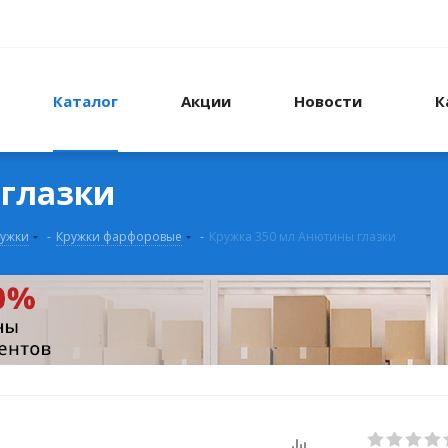
Каталог
Акции
Новости
К
 глазки
ужки
-
Кружки фарфоровые
-
Кружка 350 мл Анютины глазки