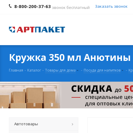
8-800-200-37-63
Заказать звонок
звонок бесплатный
Кружка 350 мл Анютины
Главная
-
Каталог
-
Товары для дома
-
Посуда для напитков
-
Кр
Автотовары