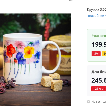
Кружка 350
Подробнее
Рознич
199.
-
5
%
Э
Для би
245.
-
-23
% от
Нет в на