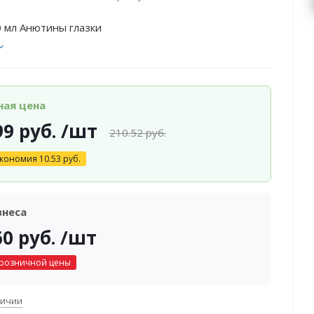
 мл Анютины глазки
ная цена
99
руб.
/шт
210.52
руб.
кономия
10.53
руб.
знеса
60
руб.
/шт
 розничной цены
личии