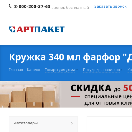
8-800-200-37-63
Заказать звонок
звонок бесплатный
Кружка 340 мл фарфор "
Главная
-
Каталог
-
Товары для дома
-
Посуда для напитков
-
Кр
Автотовары