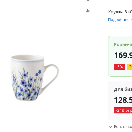
Кружка 340
Подробнее
Рознич
169.
-
5
%
Э
Для би
128.
-
24
% от 
Есть в н