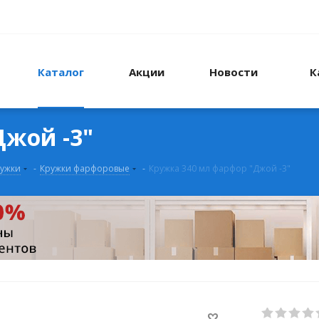
Каталог
Акции
Новости
К
Джой -3"
ужки
-
Кружки фарфоровые
-
Кружка 340 мл фарфор "Джой -3"