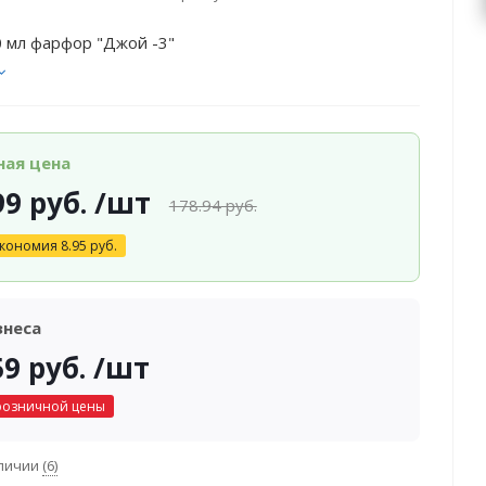
 мл фарфор "Джой -3"
ная цена
99
руб.
/шт
178.94
руб.
кономия
8.95
руб.
знеса
59
руб.
/шт
розничной цены
аличии
(6)