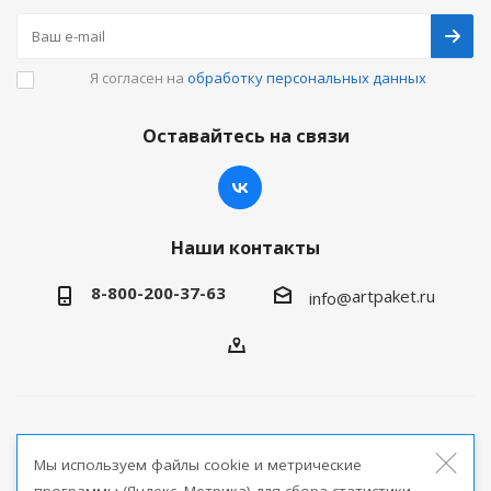
Я согласен на
обработку персональных данных
Оставайтесь на связи
Наши контакты
8-800-200-37-63
artpaket.ru
info@
2026 © Артпакет — интернет-магазин упаковочной
Мы используем файлы cookie и метрические
продукции