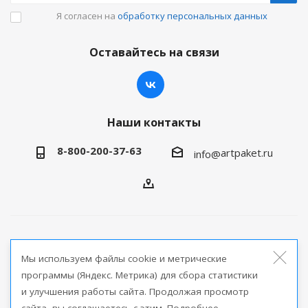
Я согласен на
обработку персональных данных
Оставайтесь на связи
Наши контакты
8-800-200-37-63
artpaket.ru
info@
2026 © Артпакет — интернет-магазин упаковочной
Мы используем файлы cookie и метрические
продукции
программы (Яндекс. Метрика) для сбора статистики
и улучшения работы сайта. Продолжая просмотр
Версия для печати