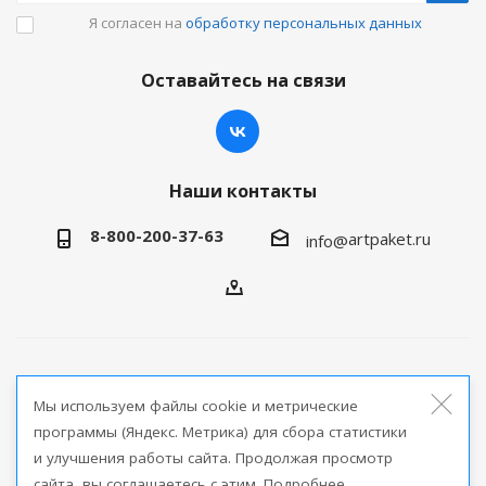
Я согласен на
обработку персональных данных
Оставайтесь на связи
Наши контакты
8-800-200-37-63
artpaket.ru
info@
2026 © Артпакет — интернет-магазин упаковочной
Мы используем файлы cookie и метрические
продукции
программы (Яндекс. Метрика) для сбора статистики
и улучшения работы сайта. Продолжая просмотр
Версия для печати
сайта, вы соглашаетесь с этим. Подробнее