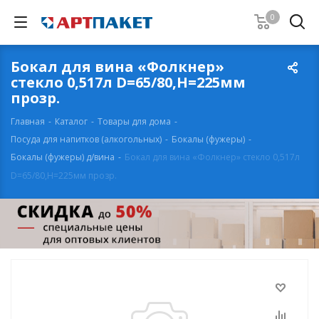
0
Бокал для вина «Фолкнер»
стекло 0,517л D=65/80,H=225мм
прозр.
Главная
-
Каталог
-
Товары для дома
-
Посуда для напитков (алкогольных)
-
Бокалы (фужеры)
-
Бокалы (фужеры) д/вина
-
Бокал для вина «Фолкнер» стекло 0,517л
D=65/80,H=225мм прозр.