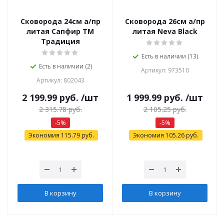
Сковорода 24см а/пр
Сковорода 26см а/пр
литая Сапфир ТМ
литая Neva Black
Традиция
Есть в наличии (13)
Есть в наличии (2)
Артикул: 973510
Артикул: 802043
2 199.99
руб.
/шт
1 999.99
руб.
/шт
2 315.78
руб.
2 105.25
руб.
-
5
%
-
5
%
Экономия
115.79
руб.
Экономия
105.26
руб.
В корзину
В корзину