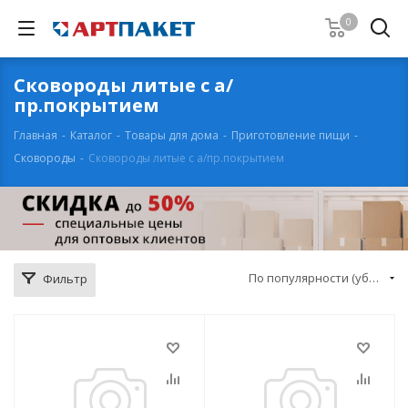
0
Сковороды литые с а/
пр.покрытием
Главная
-
Каталог
-
Товары для дома
-
Приготовление пищи
-
Сковороды
-
Сковороды литые с а/пр.покрытием
По популярности (убывание)
Фильтр