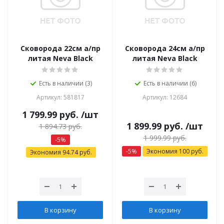
Сковорода 22см а/пр
Сковорода 24см а/пр
литая Neva Black
литая Neva Black
Есть в наличии (3)
Есть в наличии (6)
Артикул: 581817
Артикул: 12684
1 799.99
руб.
/шт
1 899.99
руб.
/шт
1 894.73
руб.
1 999.99
руб.
-
5
%
-
5
%
Экономия
100
руб.
Экономия
94.74
руб.
В корзину
В корзину