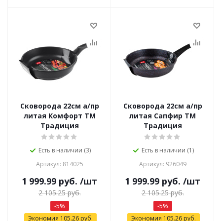
Сковорода 22см а/пр
Сковорода 22см а/пр
литая Комфорт ТМ
литая Сапфир ТМ
Традиция
Традиция
Есть в наличии (3)
Есть в наличии (1)
Артикул: 814025
Артикул: 926049
1 999.99
руб.
/шт
1 999.99
руб.
/шт
2 105.25
руб.
2 105.25
руб.
-
5
%
-
5
%
Экономия
105.26
руб.
Экономия
105.26
руб.