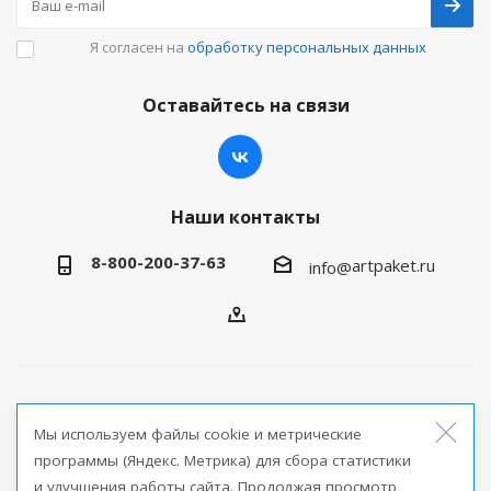
Я согласен на
обработку персональных данных
Оставайтесь на связи
Наши контакты
8-800-200-37-63
artpaket.ru
info@
2026 © Артпакет — интернет-магазин упаковочной
Мы используем файлы cookie и метрические
продукции
программы (Яндекс. Метрика) для сбора статистики
и улучшения работы сайта. Продолжая просмотр
Версия для печати