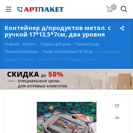
0
Контейнер д/продуктов метал. с
ручкой 17*13,5*7см, два уровня
Главная
-
Каталог
-
Товары для дома
-
Термопосуда
-
Термоконтейнеры
-
Термо контейнеры/16-18 см.
-
Контейнер д/
продуктов метал. с ручкой 17*13,5*7см, два уровня