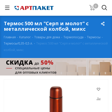
0
Термос 500 мл "Серп и молот" с
металлической колбой, микс
Главная
-
Каталог
-
Товары для дома
-
Термопосуда
-
Термосы
-
Термосы/0,35-0,5 л.
-
Термос 500 мл "Серп и молот" с металлической
колбой, микс