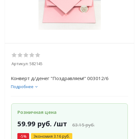
Артикул:
582145
Конверт д/денег "Поздравляем!" 003012/6
Подробнее
Розничная цена
59.99
руб.
/шт
63.15
руб.
-
5
%
Экономия
3.16
руб.