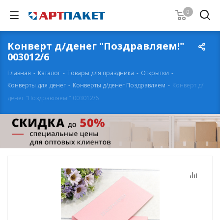
0
Конверт д/денег "Поздравляем!"
003012/6
Главная
-
Каталог
-
Товары для праздника
-
Открытки
-
Конверты для денег
-
Конверты д/денег Поздравляем
-
Конверт д/
денег "Поздравляем!" 003012/6