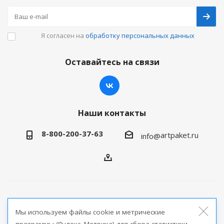
Я согласен на
обработку персональных данных
Оставайтесь на связи
Наши контакты
8-800-200-37-63
artpaket.ru
info@
2026 © Артпакет — интернет-магазин упаковочной
Мы используем файлы cookie и метрические
продукции