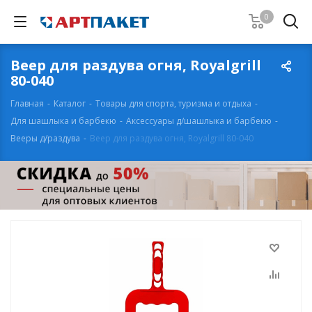
0
Веер для раздува огня, Royalgrill
80-040
Главная
-
Каталог
-
Товары для спорта, туризма и отдыха
-
Для шашлыка и барбекю
-
Аксессуары д/шашлыка и барбекю
-
Вееры д/раздува
-
Веер для раздува огня, Royalgrill 80-040