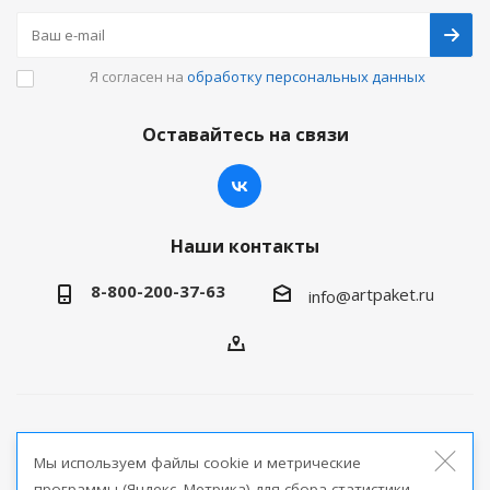
Я согласен на
обработку персональных данных
Оставайтесь на связи
Наши контакты
8-800-200-37-63
artpaket.ru
info@
2026 © Артпакет — интернет-магазин упаковочной
Мы используем файлы cookie и метрические
продукции
программы (Яндекс. Метрика) для сбора статистики