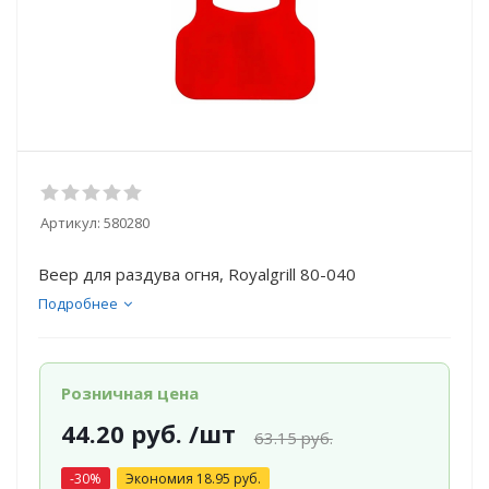
Артикул:
580280
Веер для раздува огня, Royalgrill 80-040
Подробнее
Розничная цена
44.20
руб.
/шт
63.15
руб.
-
30
%
Экономия
18.95
руб.