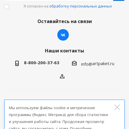
Я согласен на
обработку персональных данных
Оставайтесь на связи
Наши контакты
8-800-200-37-63
artpaket.ru
info@
2026 © Артпакет — интернет-магазин упаковочной
Мы используем файлы cookie и метрические
продукции
программы (Яндекс. Метрика) для сбора статистики
и улучшения работы сайта. Продолжая просмотр
Версия для печати
сайта, вы соглашаетесь с этим. Подробнее