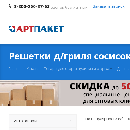
8-800-200-37-63
Заказать звонок
звонок бесплатный
Решетки д/гриля сосисо
Главная
-
Каталог
-
Товары для спорта, туризма и отдыха
-
Для ша
По популярности (убыв
Автотовары