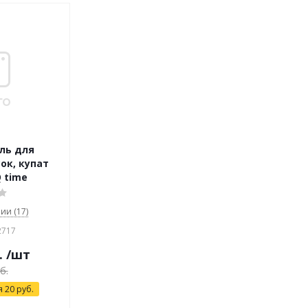
ль для
ок, купат
Q time
ии (17)
2717
.
/шт
б.
я
20
руб.