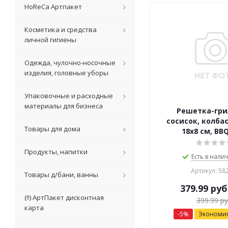
HoReCa Артпакет
Косметика и средства
личной гигиены
Одежда, чулочно-носочные
изделия, головные уборы
Упаковочные и расходные
материалы для бизнеса
Решетка-гри
сосисок, колбас
Товары для дома
18х8 см, BB
Продукты, напитки
Есть в налич
Артикул: 58
Товары д/бани, ванны
379.99
руб
(!!) АртПакет дисконтная
399.99
ру
карта
-
5
%
Экономи