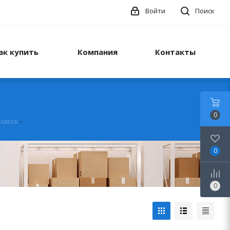
Войти
Поиск
ак купить
Компания
Контакты
0
осисок
0
0