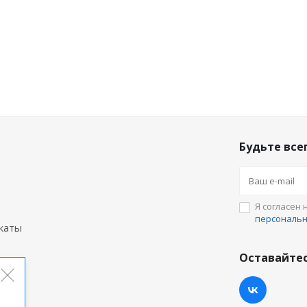
Будьте всег
Я согласен 
персональ
каты
Оставайтес