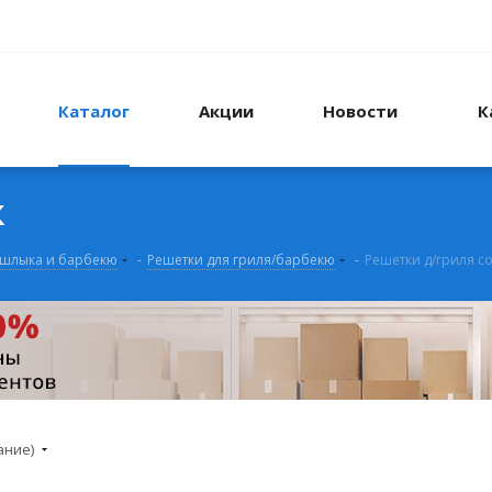
Каталог
Акции
Новости
К
к
шлыка и барбекю
-
Решетки для гриля/барбекю
-
Решетки д/гриля с
ание)