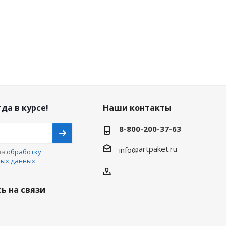
да в курсе!
Наши контакты
8-800-200-37-63
artpaket.ru
info@
на
обработку
ных данных
ь на связи