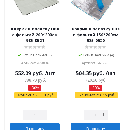
Коврик в палатку ПВХ
Коврик в палатку ПВХ
с фольгой 200*200см
с фольгой 150*200см
985-0521
985-0520
Есть в наличии (7)
Есть в наличии (4)
Артикул: 978836
Артикул: 978835
552.09
руб.
/шт
504.35
руб.
/шт
788.70
руб.
720.50
руб.
-
30
%
-
30
%
Экономия
236.61
руб.
Экономия
216.15
руб.
В корзину
В корзину