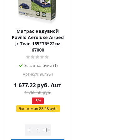
Матрас надувной
Pavillo Aeroluxe Airbed
Jr.Twin 185*76*22см
67000
Есть в наличии (1)
Артикул: 967984
1 677.22
руб.
/шт
1 765.50
руб.
-
5
%
Экономия
88.28
руб.