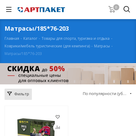
0
Матрасы/185*76-203
Главная
-
Каталог
-
Товары для спорта, туризма и отдыха
-
Коврики/мебель туристические (для кемпинга)
-
Матрасы
-
Матрасы/185*76-203
По популярности (убывание)
Фильтр