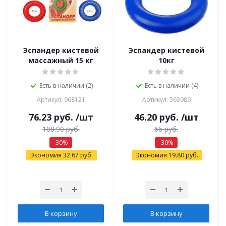
Эспандер кистевой
Эспандер кистевой
массажный 15 кг
10кг
Есть в наличии (2)
Есть в наличии (4)
Артикул: 968121
Артикул: 563986
76.23
руб.
/шт
46.20
руб.
/шт
108.90
руб.
66
руб.
-
30
%
-
30
%
Экономия
32.67
руб.
Экономия
19.80
руб.
В корзину
В корзину