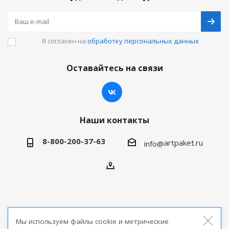
Я согласен на
обработку персональных данных
Оставайтесь на связи
Наши контакты
8-800-200-37-63
artpaket.ru
info@
2026 © Артпакет — интернет-магазин упаковочной
Мы используем файлы cookie и метрические
продукции