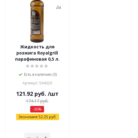
Жидкость для
розжига Royalgrill
парафиновая 0,5 л.
Есть в наличии (3)
Артикул: 564020
121.92
руб.
/шт
174.17
руб.
-
30
%
Экономия
52.25
руб.