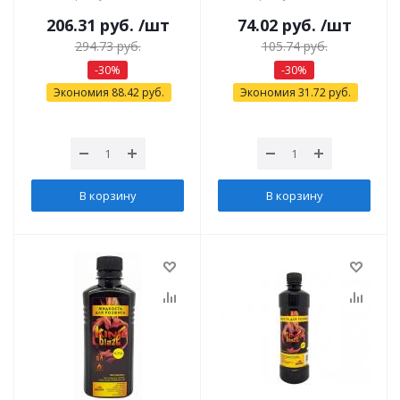
206.31
руб.
/шт
74.02
руб.
/шт
294.73
руб.
105.74
руб.
-
30
%
-
30
%
Экономия
88.42
руб.
Экономия
31.72
руб.
В корзину
В корзину