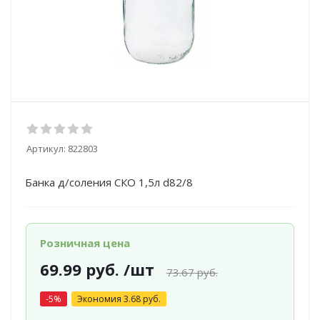
Артикул:
822803
Банка д/соления СКО 1,5л d82/8
Розничная цена
69.99
руб.
/шт
73.67
руб.
-
5
%
Экономия
3.68
руб.