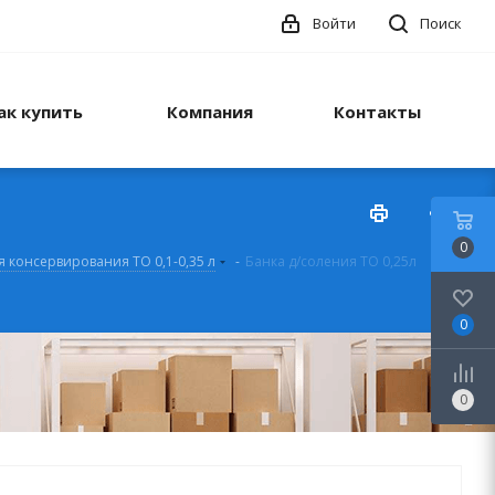
Войти
Поиск
ак купить
Компания
Контакты
0
я консервирования ТО 0,1-0,35 л
-
Банка д/соления ТО 0,25л
0
0