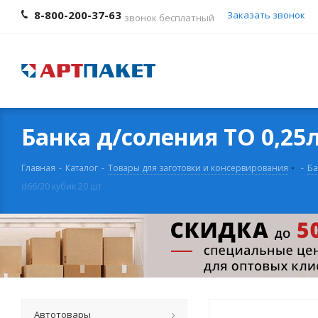
8-800-200-37-63
Заказать звонок
звонок бесплатный
Банка д/соления ТО 0,25л
Главная
-
Каталог
-
Товары для заготовки и консервирования
-
Ба
d66/20 кубик 20 шт
Автотовары