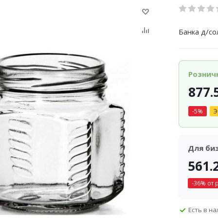
Банка д/со
Рознич
877.
-
5
%
Э
Для би
561.
-
36
% от 
Есть в н