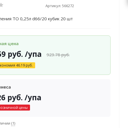
Артикул:
566272
ления ТО 0,25л d66/20 кубик 20 шт
ная цена
59
руб.
/упа
923.78
руб.
кономия
46.19
руб.
знеса
26
руб.
/упа
розничной цены
аличии
(1)