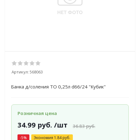
Артикул:
568063
Банка д/соления ТО 0,25л d66/24 "Кубик"
Розничная цена
34.99
руб.
/шт
36.83
руб.
-
5
%
Экономия
1.84
руб.